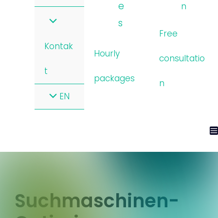
e
n
s
Free
Kontak
Hourly
consultatio
t
packages
n
EN
Suchmaschinen-