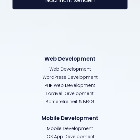
Nachricht senden
A
l
t
e
r
n
Web Development
a
Web Development
t
WordPress Development
i
PHP Web Development
v
Laravel Development
e
Barrierefreiheit & BFSG
:
Mobile Development
Mobile Development
iOS App Development